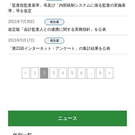
「監査役監査基準」等及び「内部統制システムに係る監査の実施基
準」等を改定
2021年7月30日
報告書
改定版「会計監査人との連携に関する実務指針」を公表
2021年5月17日
報告書
「第21回インターネット・アンケート」の集計結果を公表
<
1
2
3
4
5
6
…
9
>
ニュース