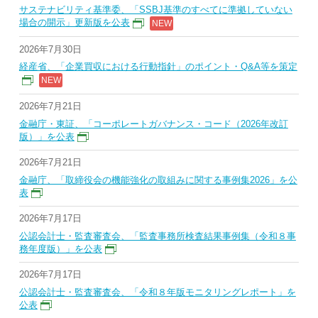
サステナビリティ基準委、「SSBJ基準のすべてに準拠していない
場合の開示」更新版を公表
2026年7月30日
経産省、「企業買収における行動指針」のポイント・Q&A等を策定
2026年7月21日
金融庁・東証、「コーポレートガバナンス・コード（2026年改訂
版）」を公表
2026年7月21日
金融庁、「取締役会の機能強化の取組みに関する事例集2026」を公
表
2026年7月17日
公認会計士・監査審査会、「監査事務所検査結果事例集（令和８事
務年度版）」を公表
2026年7月17日
公認会計士・監査審査会、「令和８年版モニタリングレポート」を
公表