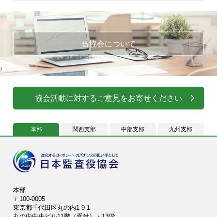
当協会について
協会活動に対するご意見をお寄せください
本部
関西支部
中部支部
九州支部
本部
〒100-0005
東京都千代田区丸の内1-9-1
丸の内中央ビル11階（受付）・13階