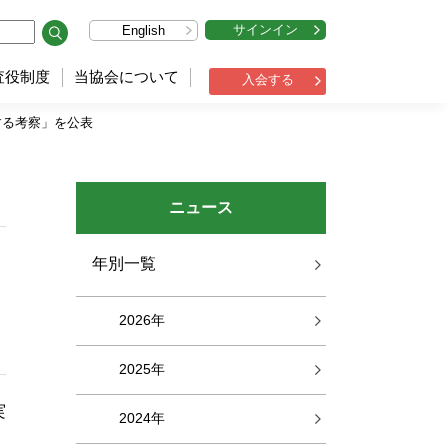
サインイン
English
査役制度
当協会について
入会する
する考察」を公表
ニュース
年別一覧
2026年
2025年
実
2024年