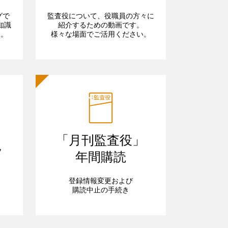
グで
監査役について、役職員の方々に
知識
紹介するための動画です。
ら。
様々な場面でご活用ください。
「月刊監査役」
フ
年間購読
登録情報変更および
購読中止の手続き