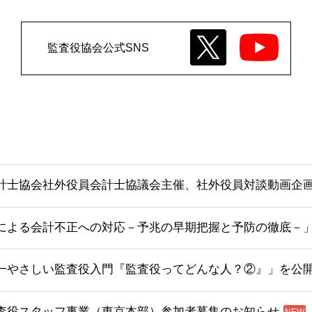
監査役協会公式SNS
計士協会社外役員会計士協議会主催、社外役員対談動画企画
による会計不正への対応－予兆の早期把握と予防の徹底－
一やさしい監査役入門『監査役ってどんな人？②』」を公
査役スタッフ事業（東京本部）参加者募集のお知らせ