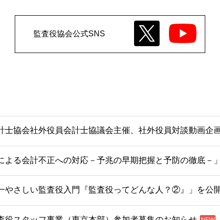
監査役協会公式SNS
計士協会社外役員会計士協議会主催、社外役員対談動画企画
による会計不正への対応－予兆の早期把握と予防の徹底－
一やさしい監査役入門『監査役ってどんな人？②』」を公
査役スタッフ事業（東京本部）参加者募集のお知らせ