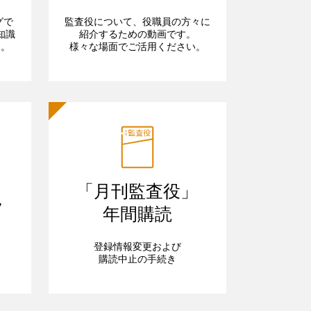
グで
監査役について、役職員の方々に
知識
紹介するための動画です。
ら。
様々な場面でご活用ください。
「月刊監査役」
フ
年間購読
登録情報変更および
購読中止の手続き