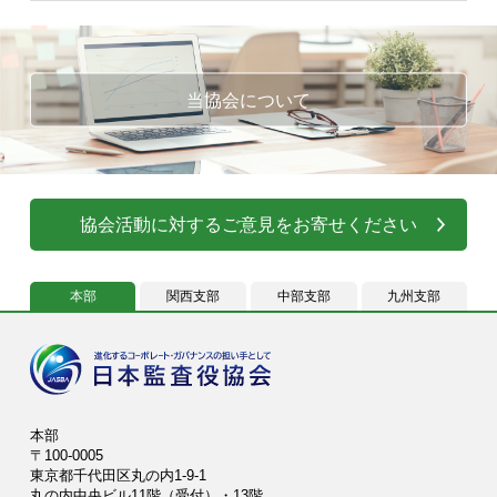
当協会について
協会活動に対するご意見をお寄せください
本部
関西支部
中部支部
九州支部
本部
〒100-0005
東京都千代田区丸の内1-9-1
丸の内中央ビル11階（受付）・13階