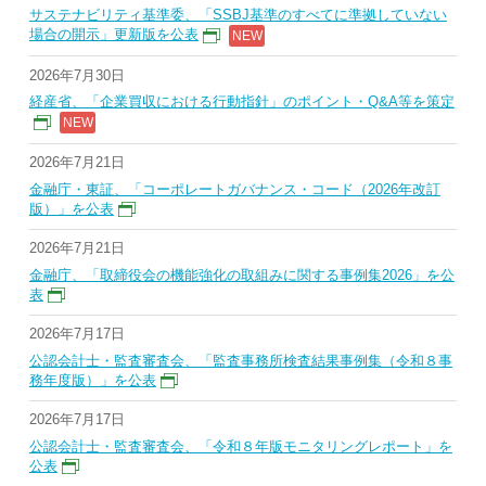
サステナビリティ基準委、「SSBJ基準のすべてに準拠していない
場合の開示」更新版を公表
2026年7月30日
経産省、「企業買収における行動指針」のポイント・Q&A等を策定
2026年7月21日
金融庁・東証、「コーポレートガバナンス・コード（2026年改訂
版）」を公表
2026年7月21日
金融庁、「取締役会の機能強化の取組みに関する事例集2026」を公
表
2026年7月17日
公認会計士・監査審査会、「監査事務所検査結果事例集（令和８事
務年度版）」を公表
2026年7月17日
公認会計士・監査審査会、「令和８年版モニタリングレポート」を
公表