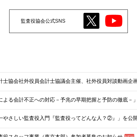
監査役協会公式SNS
計士協会社外役員会計士協議会主催、社外役員対談動画企画
による会計不正への対応－予兆の早期把握と予防の徹底－
一やさしい監査役入門『監査役ってどんな人？②』」を公
査役スタッフ事業（東京本部）参加者募集のお知らせ