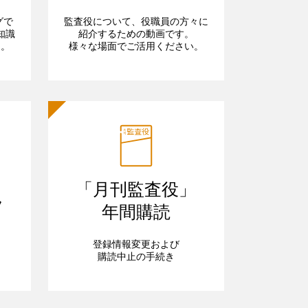
グで
監査役について、役職員の方々に
知識
紹介するための動画です。
ら。
様々な場面でご活用ください。
「月刊監査役」
フ
年間購読
登録情報変更および
購読中止の手続き