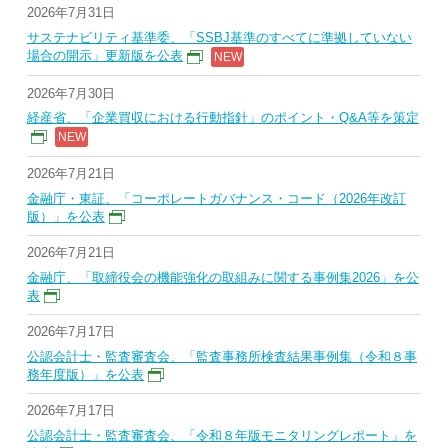
2026年7月31日
サステナビリティ基準委、「SSBJ基準のすべてに準拠していない
場合の開示」更新版を公表
2026年7月30日
経産省、「企業買収における行動指針」のポイント・Q&A等を策定
2026年7月21日
金融庁・東証、「コーポレートガバナンス・コード（2026年改訂
版）」を公表
2026年7月21日
金融庁、「取締役会の機能強化の取組みに関する事例集2026」を公
表
2026年7月17日
公認会計士・監査審査会、「監査事務所検査結果事例集（令和８事
務年度版）」を公表
2026年7月17日
公認会計士・監査審査会、「令和８年版モニタリングレポート」を