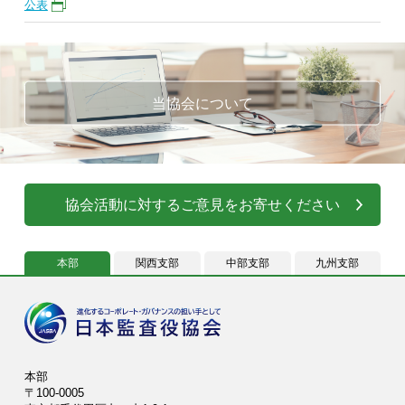
公表
当協会について
協会活動に対するご意見をお寄せください
本部
関西支部
中部支部
九州支部
本部
〒100-0005