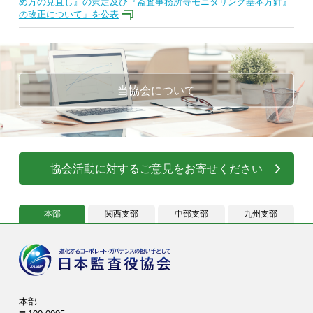
め方の見直し』の策定及び『監査事務所等モニタリング基本方針』
の改正について」を公表
当協会について
協会活動に対するご意見をお寄せください
本部
関西支部
中部支部
九州支部
本部