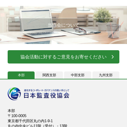
当協会について
協会活動に対するご意見をお寄せください
本部
関西支部
中部支部
九州支部
本部
〒100-0005
東京都千代田区丸の内1-9-1
丸の内中央ビル11階（受付）・13階