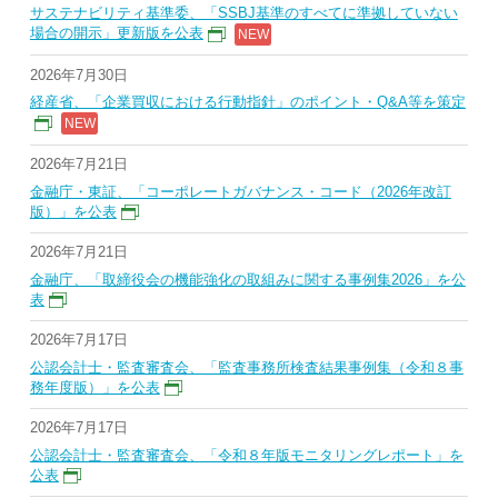
サステナビリティ基準委、「SSBJ基準のすべてに準拠していない
場合の開示」更新版を公表
2026年7月30日
経産省、「企業買収における行動指針」のポイント・Q&A等を策定
2026年7月21日
金融庁・東証、「コーポレートガバナンス・コード（2026年改訂
版）」を公表
2026年7月21日
金融庁、「取締役会の機能強化の取組みに関する事例集2026」を公
表
2026年7月17日
公認会計士・監査審査会、「監査事務所検査結果事例集（令和８事
務年度版）」を公表
2026年7月17日
公認会計士・監査審査会、「令和８年版モニタリングレポート」を
公表