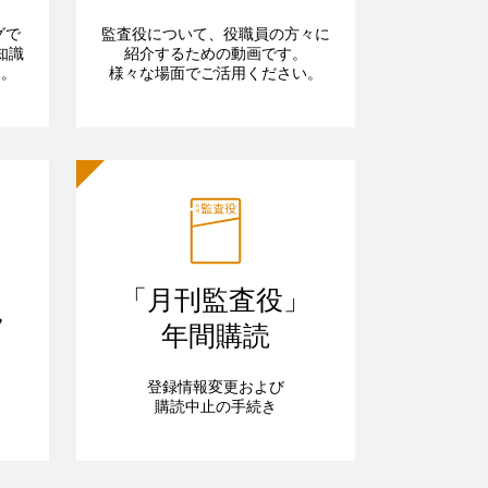
グで
監査役について、役職員の方々に
知識
紹介するための動画です。
ら。
様々な場面でご活用ください。
「月刊監査役」
フ
年間購読
登録情報変更および
購読中止の手続き