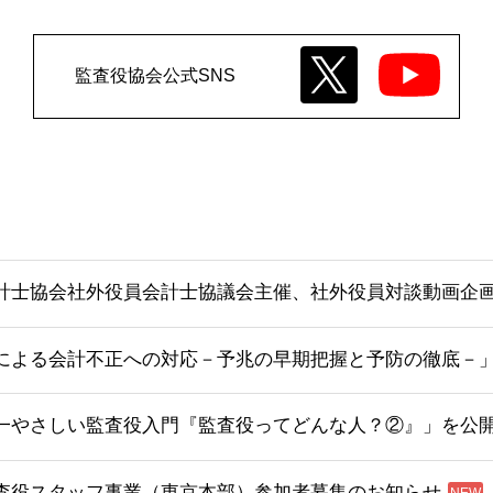
監査役協会公式SNS
計士協会社外役員会計士協議会主催、社外役員対談動画企画
による会計不正への対応－予兆の早期把握と予防の徹底－
一やさしい監査役入門『監査役ってどんな人？②』」を公
査役スタッフ事業（東京本部）参加者募集のお知らせ