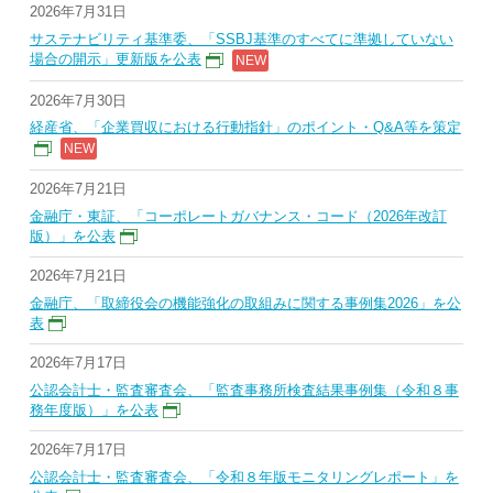
2026年7月31日
サステナビリティ基準委、「SSBJ基準のすべてに準拠していない
場合の開示」更新版を公表
2026年7月30日
経産省、「企業買収における行動指針」のポイント・Q&A等を策定
2026年7月21日
金融庁・東証、「コーポレートガバナンス・コード（2026年改訂
版）」を公表
2026年7月21日
金融庁、「取締役会の機能強化の取組みに関する事例集2026」を公
表
2026年7月17日
公認会計士・監査審査会、「監査事務所検査結果事例集（令和８事
務年度版）」を公表
2026年7月17日
公認会計士・監査審査会、「令和８年版モニタリングレポート」を