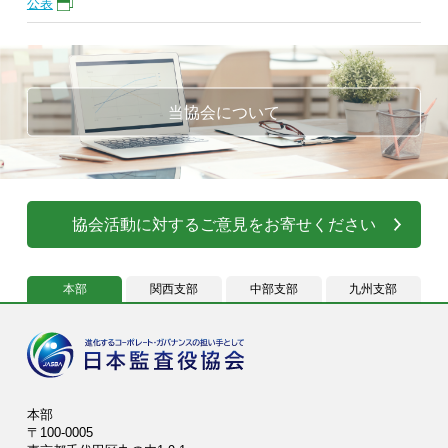
公表
当協会について
協会活動に対するご意見をお寄せください
本部
関西支部
中部支部
九州支部
本部
〒100-0005