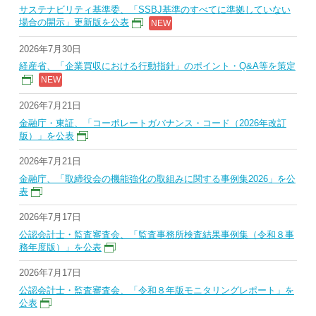
サステナビリティ基準委、「SSBJ基準のすべてに準拠していない
場合の開示」更新版を公表
2026年7月30日
経産省、「企業買収における行動指針」のポイント・Q&A等を策定
2026年7月21日
金融庁・東証、「コーポレートガバナンス・コード（2026年改訂
版）」を公表
2026年7月21日
金融庁、「取締役会の機能強化の取組みに関する事例集2026」を公
表
2026年7月17日
公認会計士・監査審査会、「監査事務所検査結果事例集（令和８事
務年度版）」を公表
2026年7月17日
公認会計士・監査審査会、「令和８年版モニタリングレポート」を
公表