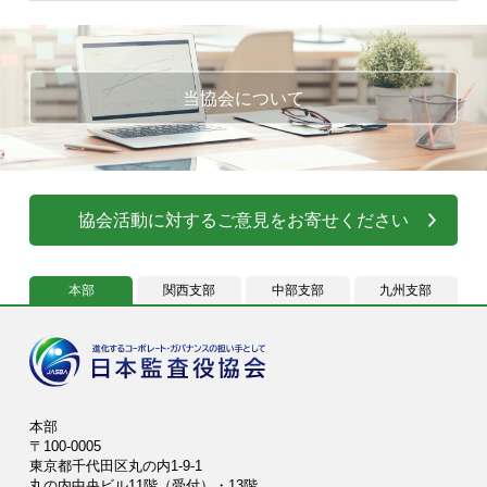
当協会について
協会活動に対するご意見をお寄せください
本部
関西支部
中部支部
九州支部
本部
〒100-0005
東京都千代田区丸の内1-9-1
丸の内中央ビル11階（受付）・13階