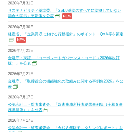
2026年7月31日
サステナビリティ基準委、「SSBJ基準のすべてに準拠していない
場合の開示」更新版を公表
2026年7月30日
経産省、「企業買収における行動指針」のポイント・Q&A等を策定
2026年7月21日
金融庁・東証、「コーポレートガバナンス・コード（2026年改訂
版）」を公表
2026年7月21日
金融庁、「取締役会の機能強化の取組みに関する事例集2026」を公
表
2026年7月17日
公認会計士・監査審査会、「監査事務所検査結果事例集（令和８事
務年度版）」を公表
2026年7月17日
公認会計士・監査審査会、「令和８年版モニタリングレポート」を