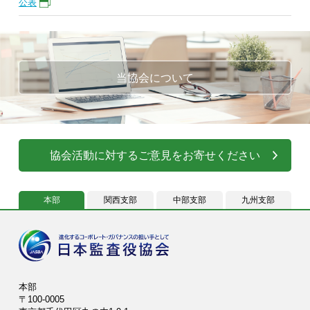
公表
当協会について
協会活動に対するご意見をお寄せください
本部
関西支部
中部支部
九州支部
本部
〒100-0005