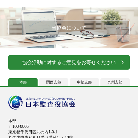
当協会について
協会活動に対するご意見をお寄せください
本部
関西支部
中部支部
九州支部
本部
〒100-0005
東京都千代田区丸の内1-9-1
丸の内中央ビル11階（受付）・13階