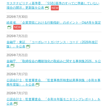
サステナビリティ基準委、「SSBJ基準のすべてに準拠していない
場合の開示」更新版を公表
2026年7月30日
経産省、「企業買収における行動指針」のポイント・Q&A等を策定
2026年7月21日
金融庁・東証、「コーポレートガバナンス・コード（2026年改訂
版）」を公表
2026年7月21日
金融庁、「取締役会の機能強化の取組みに関する事例集2026」を公
表
2026年7月17日
公認会計士・監査審査会、「監査事務所検査結果事例集（令和８事
務年度版）」を公表
2026年7月17日
公認会計士・監査審査会、「令和８年版モニタリングレポート」を
公表