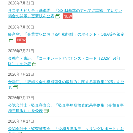
2026年7月31日
サステナビリティ基準委、「SSBJ基準のすべてに準拠していない
場合の開示」更新版を公表
2026年7月30日
経産省、「企業買収における行動指針」のポイント・Q&A等を策定
2026年7月21日
金融庁・東証、「コーポレートガバナンス・コード（2026年改訂
版）」を公表
2026年7月21日
金融庁、「取締役会の機能強化の取組みに関する事例集2026」を公
表
2026年7月17日
公認会計士・監査審査会、「監査事務所検査結果事例集（令和８事
務年度版）」を公表
2026年7月17日
公認会計士・監査審査会、「令和８年版モニタリングレポート」を