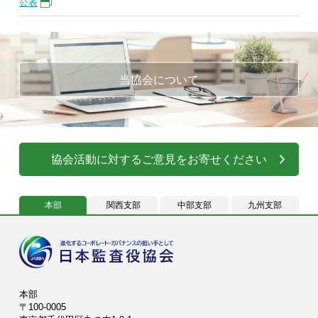
公表
当協会について
協会活動に対するご意見をお寄せください
本部
関西支部
中部支部
九州支部
本部
〒100-0005