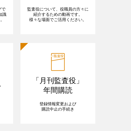
グで
監査役について、役職員の方々に
知識
紹介するための動画です。
ら。
様々な場面でご活用ください。
「月刊監査役」
フ
年間購読
登録情報変更および
購読中止の手続き