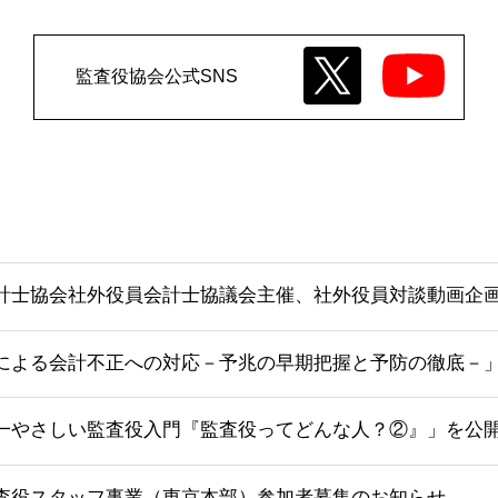
監査役協会公式SNS
計士協会社外役員会計士協議会主催、社外役員対談動画企画
による会計不正への対応－予兆の早期把握と予防の徹底－
一やさしい監査役入門『監査役ってどんな人？②』」を公
査役スタッフ事業（東京本部）参加者募集のお知らせ