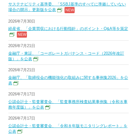
サステナビリティ基準委、「SSBJ基準のすべてに準拠していない
場合の開示」更新版を公表
2026年7月30日
経産省、「企業買収における行動指針」のポイント・Q&A等を策定
2026年7月21日
金融庁・東証、「コーポレートガバナンス・コード（2026年改訂
版）」を公表
2026年7月21日
金融庁、「取締役会の機能強化の取組みに関する事例集2026」を公
表
2026年7月17日
公認会計士・監査審査会、「監査事務所検査結果事例集（令和８事
務年度版）」を公表
2026年7月17日
公認会計士・監査審査会、「令和８年版モニタリングレポート」を
公表