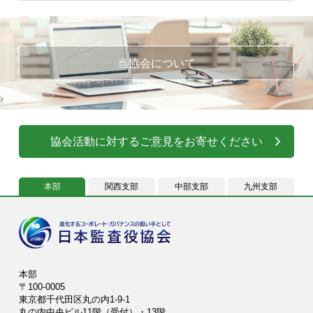
当協会について
協会活動に対するご意見をお寄せください
本部
関西支部
中部支部
九州支部
本部
〒100-0005
東京都千代田区丸の内1-9-1
丸の内中央ビル11階（受付）・13階