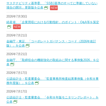
サステナビリティ基準委、「SSBJ基準のすべてに準拠していない
場合の開示」更新版を公表
2026年7月30日
経産省、「企業買収における行動指針」のポイント・Q&A等を策定
2026年7月21日
金融庁・東証、「コーポレートガバナンス・コード（2026年改訂
版）」を公表
2026年7月21日
金融庁、「取締役会の機能強化の取組みに関する事例集2026」を公
表
2026年7月17日
公認会計士・監査審査会、「監査事務所検査結果事例集（令和８事
務年度版）」を公表
2026年7月17日
公認会計士・監査審査会、「令和８年版モニタリングレポート」を
公表