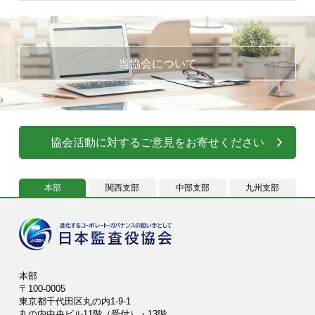
当協会について
協会活動に対するご意見をお寄せください
本部
関西支部
中部支部
九州支部
本部
〒100-0005
東京都千代田区丸の内1-9-1
丸の内中央ビル11階（受付）・13階