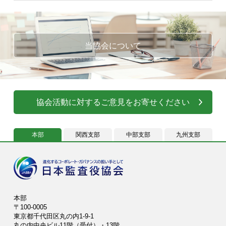
当協会について
協会活動に対するご意見をお寄せください
本部
関西支部
中部支部
九州支部
本部
〒100-0005
東京都千代田区丸の内1-9-1
丸の内中央ビル11階（受付）・13階