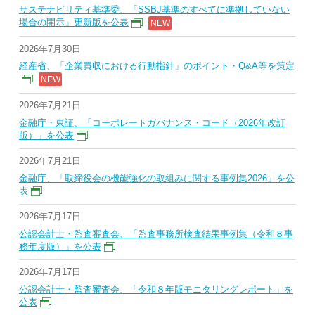
サステナビリティ基準委、「SSBJ基準のすべてに準拠していない
場合の開示」更新版を公表
2026年7月30日
経産省、「企業買収における行動指針」のポイント・Q&A等を策定
2026年7月21日
金融庁・東証、「コーポレートガバナンス・コード（2026年改訂
版）」を公表
2026年7月21日
金融庁、「取締役会の機能強化の取組みに関する事例集2026」を公
表
2026年7月17日
公認会計士・監査審査会、「監査事務所検査結果事例集（令和８事
務年度版）」を公表
2026年7月17日
公認会計士・監査審査会、「令和８年版モニタリングレポート」を
公表