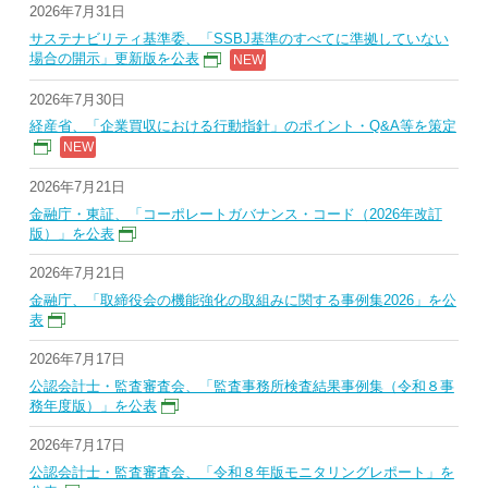
2026年7月31日
サステナビリティ基準委、「SSBJ基準のすべてに準拠していない
場合の開示」更新版を公表
2026年7月30日
経産省、「企業買収における行動指針」のポイント・Q&A等を策定
2026年7月21日
金融庁・東証、「コーポレートガバナンス・コード（2026年改訂
版）」を公表
2026年7月21日
金融庁、「取締役会の機能強化の取組みに関する事例集2026」を公
表
2026年7月17日
公認会計士・監査審査会、「監査事務所検査結果事例集（令和８事
務年度版）」を公表
2026年7月17日
公認会計士・監査審査会、「令和８年版モニタリングレポート」を