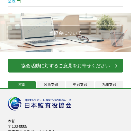
公表
当協会について
協会活動に対するご意見をお寄せください
本部
関西支部
中部支部
九州支部
本部
〒100-0005