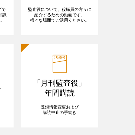
グで
監査役について、役職員の方々に
知識
紹介するための動画です。
ら。
様々な場面でご活用ください。
「月刊監査役」
フ
年間購読
登録情報変更および
購読中止の手続き