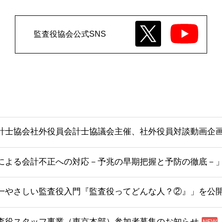
監査役協会公式SNS
計士協会社外役員会計士協議会主催、社外役員対談動画企画
による会計不正への対応－予兆の早期把握と予防の徹底－
一やさしい監査役入門『監査役ってどんな人？②』」を公
査役スタッフ事業（東京本部）参加者募集のお知らせ