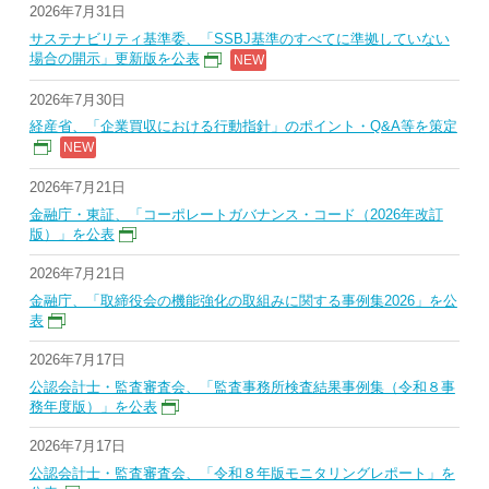
2026年7月31日
サステナビリティ基準委、「SSBJ基準のすべてに準拠していない
場合の開示」更新版を公表
2026年7月30日
経産省、「企業買収における行動指針」のポイント・Q&A等を策定
2026年7月21日
金融庁・東証、「コーポレートガバナンス・コード（2026年改訂
版）」を公表
2026年7月21日
金融庁、「取締役会の機能強化の取組みに関する事例集2026」を公
表
2026年7月17日
公認会計士・監査審査会、「監査事務所検査結果事例集（令和８事
務年度版）」を公表
2026年7月17日
公認会計士・監査審査会、「令和８年版モニタリングレポート」を