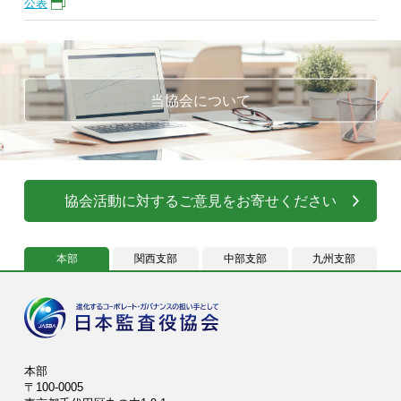
公表
当協会について
協会活動に対するご意見をお寄せください
本部
関西支部
中部支部
九州支部
本部
〒100-0005