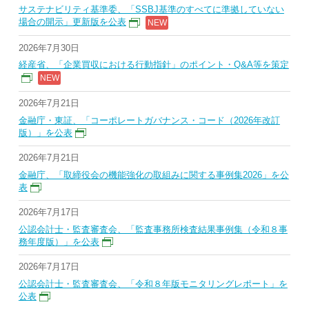
サステナビリティ基準委、「SSBJ基準のすべてに準拠していない
場合の開示」更新版を公表
2026年7月30日
経産省、「企業買収における行動指針」のポイント・Q&A等を策定
2026年7月21日
金融庁・東証、「コーポレートガバナンス・コード（2026年改訂
版）」を公表
2026年7月21日
金融庁、「取締役会の機能強化の取組みに関する事例集2026」を公
表
2026年7月17日
公認会計士・監査審査会、「監査事務所検査結果事例集（令和８事
務年度版）」を公表
2026年7月17日
公認会計士・監査審査会、「令和８年版モニタリングレポート」を
公表