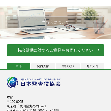
当協会について
協会活動に対するご意見をお寄せください
本部
関西支部
中部支部
九州支部
本部
〒100-0005
東京都千代田区丸の内1-9-1
丸の内中央ビル11階（受付）・13階