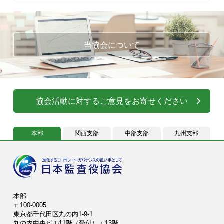
当協会について
協会活動に対するご意見をお寄せください
本部
関西支部
中部支部
九州支部
本部
〒100-0005
東京都千代田区丸の内1-9-1
丸の内中央ビル11階（受付）・13階