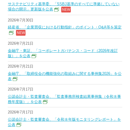
サステナビリティ基準委、「SSBJ基準のすべてに準拠していない
場合の開示」更新版を公表
2026年7月30日
経産省、「企業買収における行動指針」のポイント・Q&A等を策定
2026年7月21日
金融庁・東証、「コーポレートガバナンス・コード（2026年改訂
版）」を公表
2026年7月21日
金融庁、「取締役会の機能強化の取組みに関する事例集2026」を公
表
2026年7月17日
公認会計士・監査審査会、「監査事務所検査結果事例集（令和８事
務年度版）」を公表
2026年7月17日
公認会計士・監査審査会、「令和８年版モニタリングレポート」を
公表