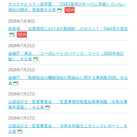
サステナビリティ基準委、「SSBJ基準のすべてに準拠していない
場合の開示」更新版を公表
2026年7月30日
経産省、「企業買収における行動指針」のポイント・Q&A等を策定
2026年7月21日
金融庁・東証、「コーポレートガバナンス・コード（2026年改訂
版）」を公表
2026年7月21日
金融庁、「取締役会の機能強化の取組みに関する事例集2026」を公
表
2026年7月17日
公認会計士・監査審査会、「監査事務所検査結果事例集（令和８事
務年度版）」を公表
2026年7月17日
公認会計士・監査審査会、「令和８年版モニタリングレポート」を
公表