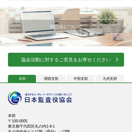
当協会について
協会活動に対するご意見をお寄せください
本部
関西支部
中部支部
九州支部
本部
〒100-0005
東京都千代田区丸の内1-9-1
丸の内中央ビル11階（受付）・13階