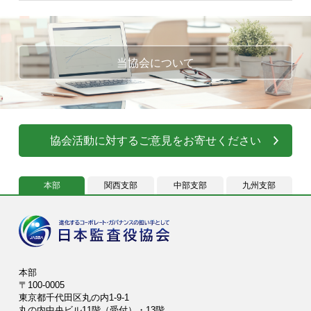
当協会について
協会活動に対するご意見をお寄せください
本部
関西支部
中部支部
九州支部
本部
〒100-0005
東京都千代田区丸の内1-9-1
丸の内中央ビル11階（受付）・13階