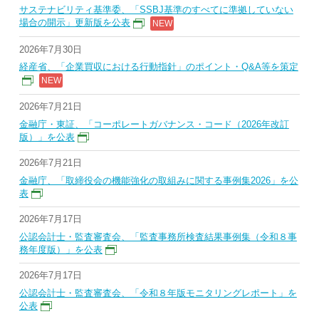
サステナビリティ基準委、「SSBJ基準のすべてに準拠していない
場合の開示」更新版を公表
2026年7月30日
経産省、「企業買収における行動指針」のポイント・Q&A等を策定
2026年7月21日
金融庁・東証、「コーポレートガバナンス・コード（2026年改訂
版）」を公表
2026年7月21日
金融庁、「取締役会の機能強化の取組みに関する事例集2026」を公
表
2026年7月17日
公認会計士・監査審査会、「監査事務所検査結果事例集（令和８事
務年度版）」を公表
2026年7月17日
公認会計士・監査審査会、「令和８年版モニタリングレポート」を
公表