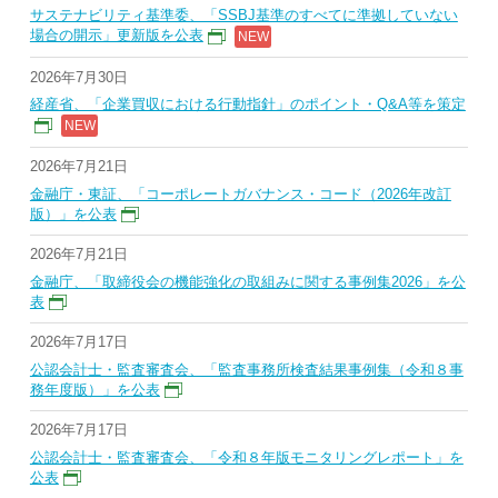
サステナビリティ基準委、「SSBJ基準のすべてに準拠していない
場合の開示」更新版を公表
2026年7月30日
経産省、「企業買収における行動指針」のポイント・Q&A等を策定
2026年7月21日
金融庁・東証、「コーポレートガバナンス・コード（2026年改訂
版）」を公表
2026年7月21日
金融庁、「取締役会の機能強化の取組みに関する事例集2026」を公
表
2026年7月17日
公認会計士・監査審査会、「監査事務所検査結果事例集（令和８事
務年度版）」を公表
2026年7月17日
公認会計士・監査審査会、「令和８年版モニタリングレポート」を
公表