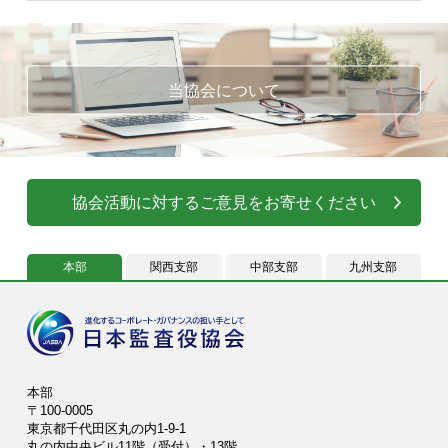
当協会について
協会活動に対するご意見をお寄せください
本部
関西支部
中部支部
九州支部
本部
〒100-0005
東京都千代田区丸の内1-9-1
丸の内中央ビル11階（受付）・13階