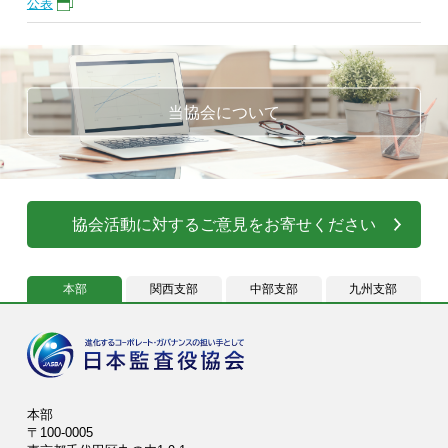
公表
当協会について
協会活動に対するご意見をお寄せください
本部
関西支部
中部支部
九州支部
本部
〒100-0005