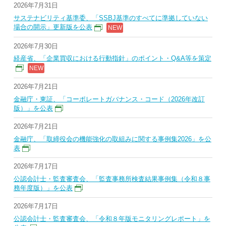
2026年7月31日
サステナビリティ基準委、「SSBJ基準のすべてに準拠していない
場合の開示」更新版を公表
2026年7月30日
経産省、「企業買収における行動指針」のポイント・Q&A等を策定
2026年7月21日
金融庁・東証、「コーポレートガバナンス・コード（2026年改訂
版）」を公表
2026年7月21日
金融庁、「取締役会の機能強化の取組みに関する事例集2026」を公
表
2026年7月17日
公認会計士・監査審査会、「監査事務所検査結果事例集（令和８事
務年度版）」を公表
2026年7月17日
公認会計士・監査審査会、「令和８年版モニタリングレポート」を