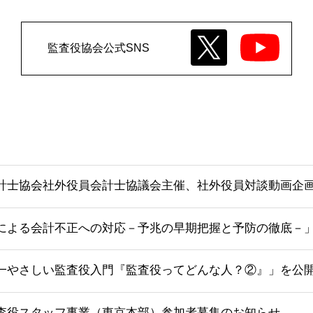
監査役協会公式SNS
計士協会社外役員会計士協議会主催、社外役員対談動画企画
による会計不正への対応－予兆の早期把握と予防の徹底－
一やさしい監査役入門『監査役ってどんな人？②』」を公
査役スタッフ事業（東京本部）参加者募集のお知らせ