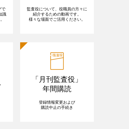
グで
監査役について、役職員の方々に
知識
紹介するための動画です。
ら。
様々な場面でご活用ください。
「月刊監査役」
フ
年間購読
登録情報変更および
購読中止の手続き