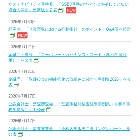
サステナビリティ基準委、「SSBJ基準のすべてに準拠していない
場合の開示」更新版を公表
2026年7月30日
経産省、「企業買収における行動指針」のポイント・Q&A等を策定
2026年7月21日
金融庁・東証、「コーポレートガバナンス・コード（2026年改訂
版）」を公表
2026年7月21日
金融庁、「取締役会の機能強化の取組みに関する事例集2026」を公
表
2026年7月17日
公認会計士・監査審査会、「監査事務所検査結果事例集（令和８事
務年度版）」を公表
2026年7月17日
公認会計士・監査審査会、「令和８年版モニタリングレポート」を
公表