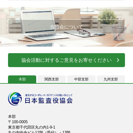
当協会について
協会活動に対するご意見をお寄せください
本部
関西支部
中部支部
九州支部
本部
〒100-0005
東京都千代田区丸の内1-9-1
丸の内中央ビル11階（受付）・13階