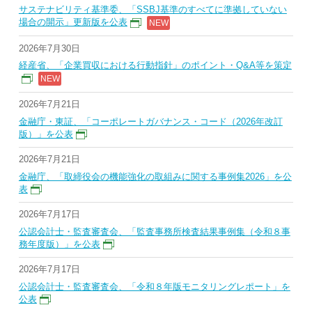
サステナビリティ基準委、「SSBJ基準のすべてに準拠していない
場合の開示」更新版を公表
2026年7月30日
経産省、「企業買収における行動指針」のポイント・Q&A等を策定
2026年7月21日
金融庁・東証、「コーポレートガバナンス・コード（2026年改訂
版）」を公表
2026年7月21日
金融庁、「取締役会の機能強化の取組みに関する事例集2026」を公
表
2026年7月17日
公認会計士・監査審査会、「監査事務所検査結果事例集（令和８事
務年度版）」を公表
2026年7月17日
公認会計士・監査審査会、「令和８年版モニタリングレポート」を
公表