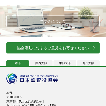
当協会について
協会活動に対するご意見をお寄せください
本部
関西支部
中部支部
九州支部
本部
〒100-0005
東京都千代田区丸の内1-9-1
丸の内中央ビル11階（受付）・13階