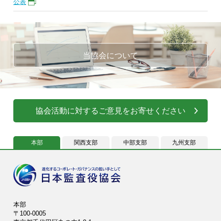
公表
当協会について
協会活動に対するご意見をお寄せください
本部
関西支部
中部支部
九州支部
本部
〒100-0005