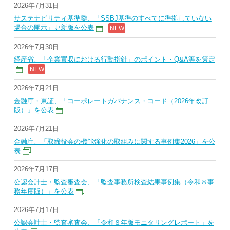
2026年7月31日
サステナビリティ基準委、「SSBJ基準のすべてに準拠していない
場合の開示」更新版を公表
2026年7月30日
経産省、「企業買収における行動指針」のポイント・Q&A等を策定
2026年7月21日
金融庁・東証、「コーポレートガバナンス・コード（2026年改訂
版）」を公表
2026年7月21日
金融庁、「取締役会の機能強化の取組みに関する事例集2026」を公
表
2026年7月17日
公認会計士・監査審査会、「監査事務所検査結果事例集（令和８事
務年度版）」を公表
2026年7月17日
公認会計士・監査審査会、「令和８年版モニタリングレポート」を