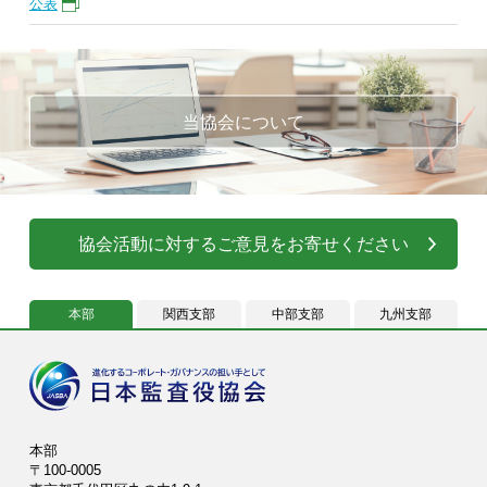
公表
当協会について
協会活動に対するご意見をお寄せください
本部
関西支部
中部支部
九州支部
本部
〒100-0005