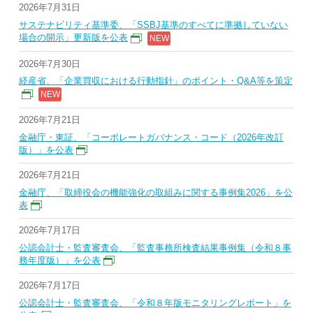
2026年7月31日
サステナビリティ基準委、「SSBJ基準のすべてに準拠していない
場合の開示」更新版を公表
2026年7月30日
経産省、「企業買収における行動指針」のポイント・Q&A等を策定
2026年7月21日
金融庁・東証、「コーポレートガバナンス・コード（2026年改訂
版）」を公表
2026年7月21日
金融庁、「取締役会の機能強化の取組みに関する事例集2026」を公
表
2026年7月17日
公認会計士・監査審査会、「監査事務所検査結果事例集（令和８事
務年度版）」を公表
2026年7月17日
公認会計士・監査審査会、「令和８年版モニタリングレポート」を