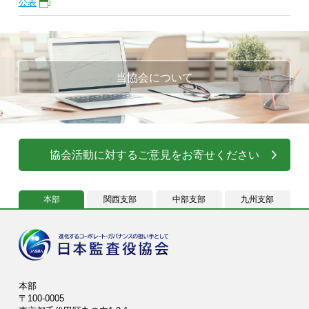
公表
当協会について
協会活動に対するご意見をお寄せください
本部
関西支部
中部支部
九州支部
本部
〒100-0005