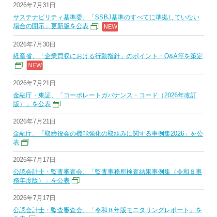
2026年7月31日
サステナビリティ基準委、「SSBJ基準のすべてに準拠していない
場合の開示」更新版を公表
2026年7月30日
経産省、「企業買収における行動指針」のポイント・Q&A等を策定
2026年7月21日
金融庁・東証、「コーポレートガバナンス・コード（2026年改訂
版）」を公表
2026年7月21日
金融庁、「取締役会の機能強化の取組みに関する事例集2026」を公
表
2026年7月17日
公認会計士・監査審査会、「監査事務所検査結果事例集（令和８事
務年度版）」を公表
2026年7月17日
公認会計士・監査審査会、「令和８年版モニタリングレポート」を