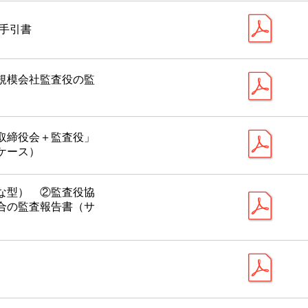
手引書
規模会社監査役の監
取締役会＋監査役」
ケース）
な型） ②監査役協
合の監査報告書（サ