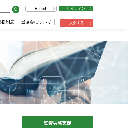
サインイン
English
査役制度
当協会について
入会する
」
監査実務支援