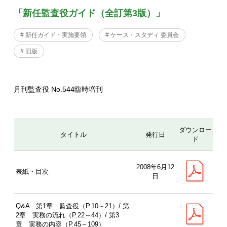
「新任監査役ガイド（全訂第3版）」
# 新任ガイド・実施要領
# ケース・スタディ 委員会
# 旧版
月刊監査役 No.544臨時増刊
ダウンロー
タイトル
発行日
ド
2008年6月12
表紙・目次
日
Q&A 第1章 監査役（P.10～21）/ 第
2章 実務の流れ（P.22～44）/ 第3
章 実務の内容（P.45～109）