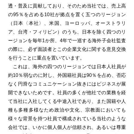
透・普及に貢献しており、そのため当社では、売上高
の95％を占める10社が拠点を置く五つのリージョン
（日本〈本社〉、米国、ヨーロッパ、オーストラリ
ア、台湾・フィリピン）のうち、日本を除く四つのリ
ージョンを毎年1か所、4年で一巡する海外子会社監査
の際に、必ず面談者とこの企業文化に関する意見交換
を行うことに重点を置いています。
これは、海外の四つのリージョンでは日本人社員が
約10％弱なのに対し、外国籍社員は90％を占め、否応
なく円滑なコミュニケーション抜きにはビジネスが展
開できないためです。社員の多くが他社での業務を経
て当社に入社してくる中途入社であり、また国籍や人
種も多種多様なため政治や文化、宗教面においても
様々な背景を持つ社員で構成されている当社のような
会社では、いかに個人個人が信頼され、あるいは尊重