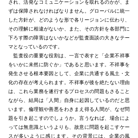
され、活発なコミュニケーションを取れるのかが、ま
ずは保障されなければなりません。グローバルに統一
した方針が、どのような形で各リージョンに伝わり、
その理解に相違がないか、また、その方針を各部門に
下ろす際の障害はないかなどが監査面談の大きなテー
マとなっているのです。
監査役の重要な役割は、一言で表すと「企業不祥事
をいかに未然に防ぐか」であると思います。不祥事を
発生させる根本要因として、企業に共通する風土・文
化の存在が考えられます。不祥事が後を絶たない理由
は、これら業務を遂行するプロセスの問題もさること
ながら、結局は「人間」自身に起因しているのだと思
います。倫理観や善悪をわきまえ得る人間が、なぜ問
題を引き起こすのでしょうか。言うなれば、場合によ
っては無意識というよりも、故意に問題を起こすケー
スが多いように感じます。その背景には、企業の風