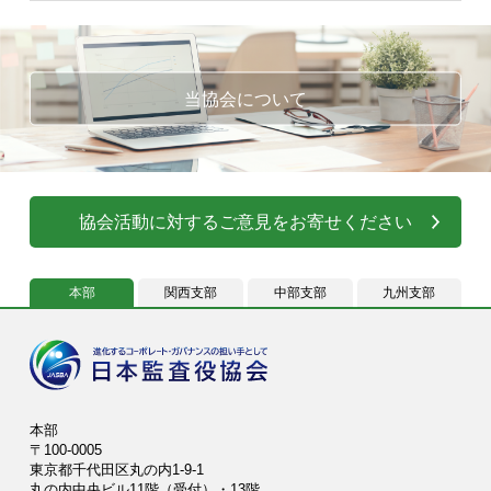
当協会について
協会活動に対するご意見をお寄せください
本部
関西支部
中部支部
九州支部
本部
〒100-0005
東京都千代田区丸の内1-9-1
丸の内中央ビル11階（受付）・13階