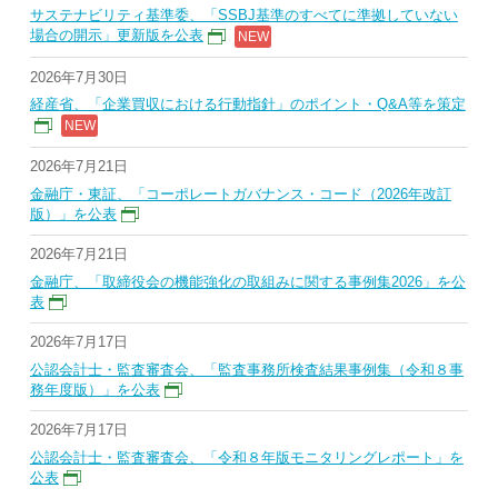
サステナビリティ基準委、「SSBJ基準のすべてに準拠していない
場合の開示」更新版を公表
2026年7月30日
経産省、「企業買収における行動指針」のポイント・Q&A等を策定
2026年7月21日
金融庁・東証、「コーポレートガバナンス・コード（2026年改訂
版）」を公表
2026年7月21日
金融庁、「取締役会の機能強化の取組みに関する事例集2026」を公
表
2026年7月17日
公認会計士・監査審査会、「監査事務所検査結果事例集（令和８事
務年度版）」を公表
2026年7月17日
公認会計士・監査審査会、「令和８年版モニタリングレポート」を
公表