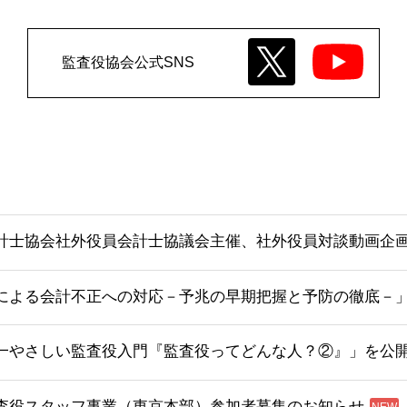
監査役協会公式SNS
計士協会社外役員会計士協議会主催、社外役員対談動画企画
による会計不正への対応－予兆の早期把握と予防の徹底－
一やさしい監査役入門『監査役ってどんな人？②』」を公
査役スタッフ事業（東京本部）参加者募集のお知らせ