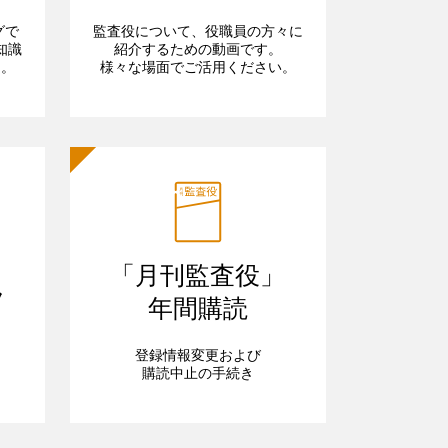
グで
監査役について、役職員の方々に
知識
紹介するための動画です。
ら。
様々な場面でご活用ください。
「月刊監査役」
フ
年間購読
登録情報変更および
購読中止の手続き