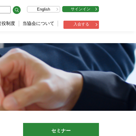
サインイン
English
査役制度
当協会について
入会する
セミナー