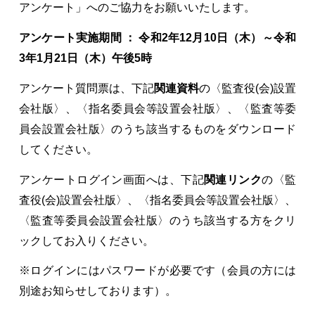
アンケート」へのご協力をお願いいたします。
アンケート実施期間
：
令和2
年12
月10
日（木）～令和
3年1
月21
日（木）午後5
時
アンケート質問票は、下記
関連資料
の〈監査役(会)設置
会社版〉、〈指名委員会等設置会社版〉、〈監査等委
員会設置会社版〉のうち該当するものをダウンロード
してください。
アンケートログイン画面へは、下記
関連リンク
の〈監
査役(会)設置会社版〉、〈指名委員会等設置会社版〉、
〈監査等委員会設置会社版〉のうち該当する方をクリ
ックしてお入りください。
※ログインにはパスワードが必要です（会員の方には
別途お知らせしております）。