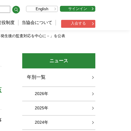
サインイン
English
査役制度
当協会について
入会する
事発生後の監査対応を中心に－」を公表
ニュース
年別一覧
監
2026年
2025年
事
2024年